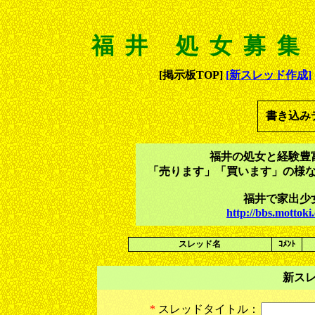
福井 処女募集
[掲示板TOP]
[新スレッド作成]
書き込み
福井の処女と経験豊
「売ります」「買います」の様
福井で家出少
http://bbs.motto
スレッド名
ｺﾒﾝﾄ
新ス
*
スレッドタイトル：