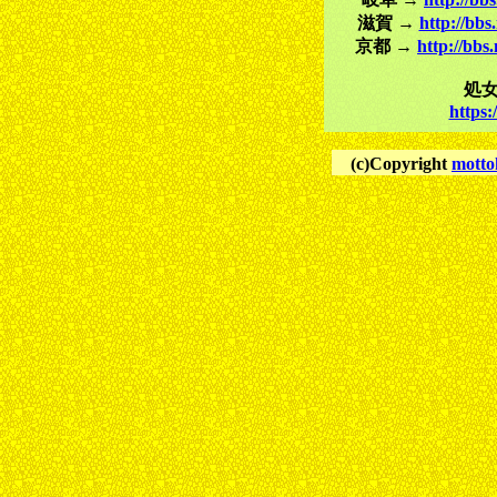
滋賀 →
http://bbs
京都 →
http://bbs
処
https
(c)Copyright
motto