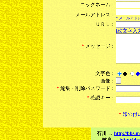
ニックネーム：
メールアドレス：
* メールア
ＵＲＬ：
[絵文字入力
*
メッセージ：
文字色：
◆
画像：
*
編集・削除パスワード：
*
確認キー：
*
印の付
石川 →
http://bbs.
岐阜 →
http://bb