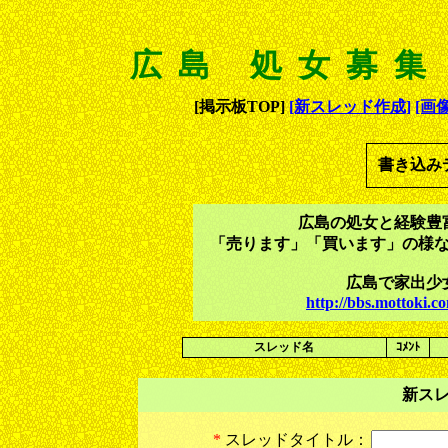
広島 処女募集
[掲示板TOP]
[新スレッド作成]
[画
書き込み
広島の処女と経験豊
「売ります」「買います」の様
広島で家出少
http://bbs.mottoki
スレッド名
ｺﾒﾝﾄ
新ス
*
スレッドタイトル：