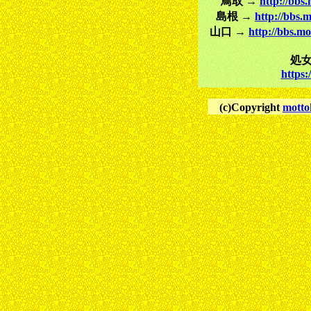
鳥取 →
http://bbs
島根 →
http://bbs.
山口 →
http://bbs.m
処
https
(c)Copyright
motto