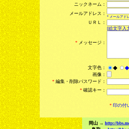
ニックネーム：
メールアドレス：
* メールア
ＵＲＬ：
[絵文字入力
*
メッセージ：
文字色：
◆
画像：
*
編集・削除パスワード：
*
確認キー：
*
印の付
岡山 →
http://bbs.