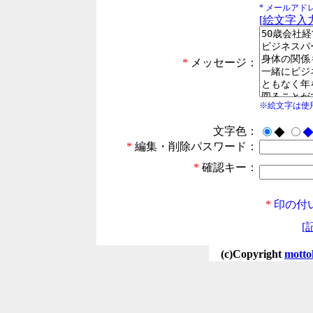
* メールア
[絵文字入力
*
メッセージ：
※絵文字は使
文字色：
◆
*
編集・削除パスワード：
*
確認キー：
*
印の付
[
(c)Copyright
motto