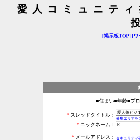
愛人コミュニティ
[掲示板TOP]
[ワ
■住まい■年齢■プ
*
スレッドタイトル：
募集エリアを
*
ニックネーム：
*
メールアドレス：
セキュリティ