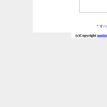
*
すべ
(c)Copyright
motto