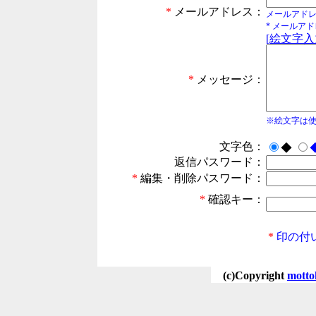
*
メールアドレス：
メールアド
* メールア
[絵文字入
*
メッセージ：
※絵文字は
文字色：
◆
返信パスワード：
*
編集・削除パスワード：
*
確認キー：
*
印の付
(c)Copyright
motto