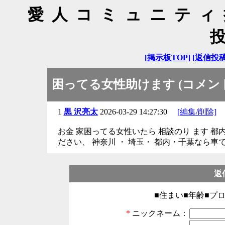
愛人コミュニティ
[掲示板TOP]
[返信投稿
困ってる女性助けます (コメント
1
黒 沢亮太
2026-03-29 14:27:30
[編集/削除]
お金 家困ってる女性いたら 相談のり ます 都
ださい、 神奈川 ・ 埼玉・ 都内・千葉なら車
返
■住まい■年齢■プ
*
ニックネーム：