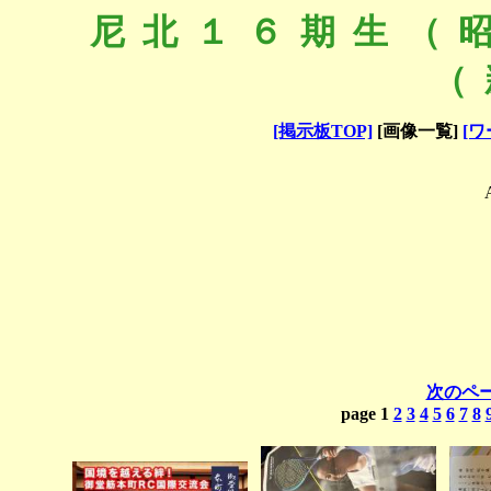
尼北１６期生（
（
[掲示板TOP]
[画像一覧]
[ワ
次のペー
page 1
2
3
4
5
6
7
8