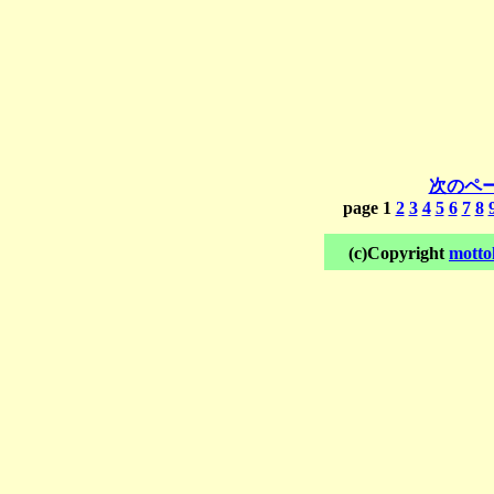
次のペー
page 1
2
3
4
5
6
7
8
(c)Copyright
motto