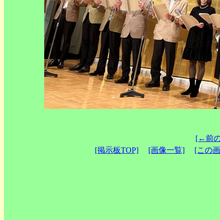
[←前
[掲示板TOP]
[画像一覧]
[この