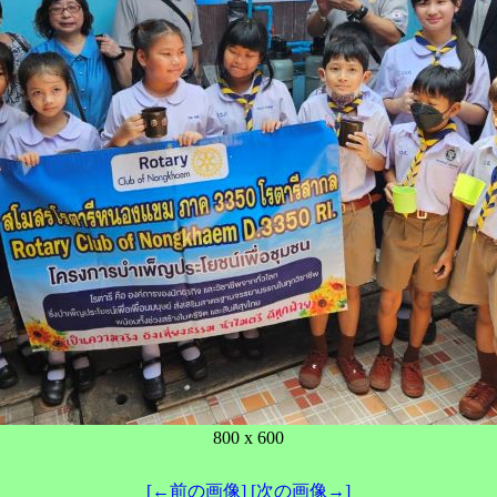
800 x 600
[←前の画像]
[次の画像→]