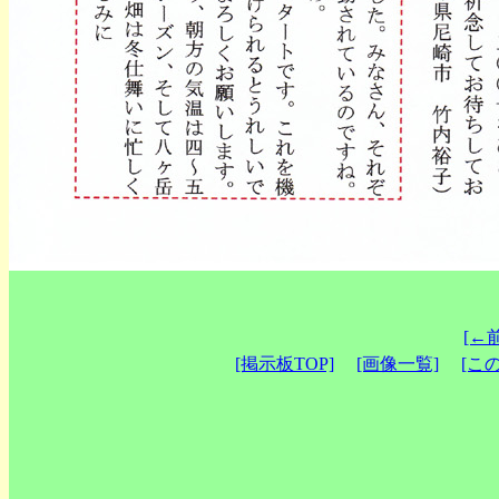
[←
[掲示板TOP]
[画像一覧]
[こ