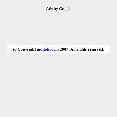
Ads by Google
(c)Copyright
mottoki.com
2007- All rights reserved.