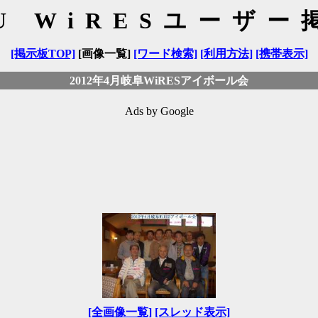
FU WiRESユーザー
[掲示板TOP]
[画像一覧]
[ワード検索]
[利用方法]
[携帯表示]
2012年4月岐阜WiRESアイボール会
Ads by Google
[全画像一覧]
[スレッド表示]