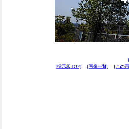
[掲示板TOP]
[画像一覧]
[この