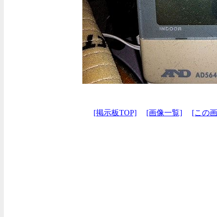
[掲示板TOP]
[画像一覧]
[この