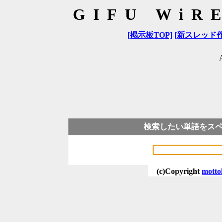
GIFU Wi
[掲示板TOP]
[新スレッド作
検索したい単語をス
(c)Copyright
motto