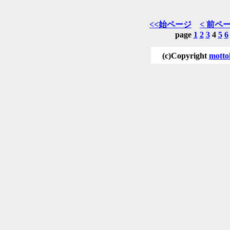
<<始ページ
< 前ペ
page
1
2
3
4
5
6
(c)Copyright
motto