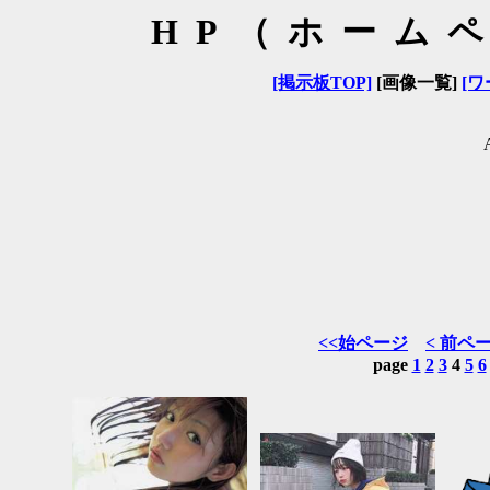
HP（ホーム
[掲示板TOP]
[画像一覧]
[ワ
<<始ページ
< 前ペ
page
1
2
3
4
5
6