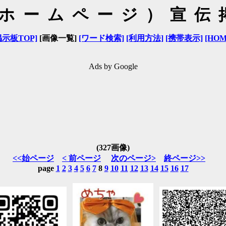
（ホームページ）宣伝
掲示板TOP]
[画像一覧]
[ワード検索]
[利用方法]
[携帯表示]
[HOM
Ads by Google
(327画像)
<<始ページ
< 前ページ
次のページ>
終ページ>>
page
1
2
3
4
5
6
7
8
9
10
11
12
13
14
15
16
17