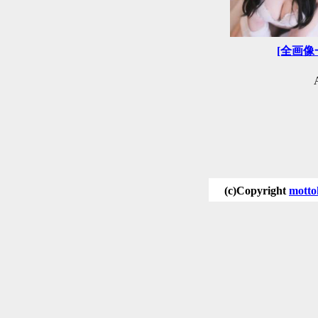
[全画像
(c)Copyright
motto