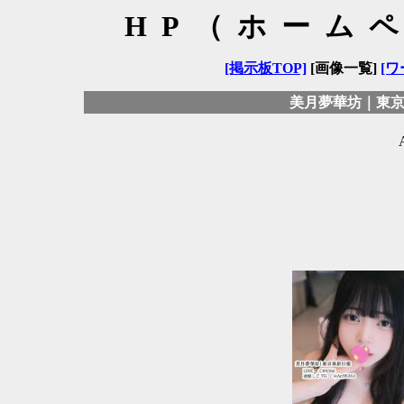
HP（ホーム
[掲示板TOP]
[画像一覧]
[ワ
美月夢華坊｜東京出張