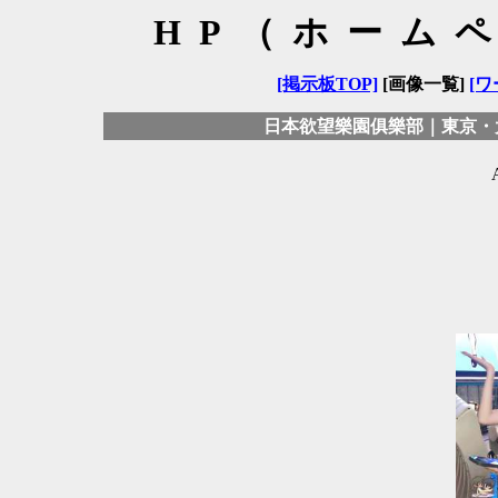
HP（ホーム
[掲示板TOP]
[画像一覧]
[ワ
日本欲望樂園俱樂部｜東京・大阪