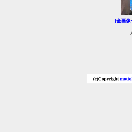
[全画像
(c)Copyright
motto