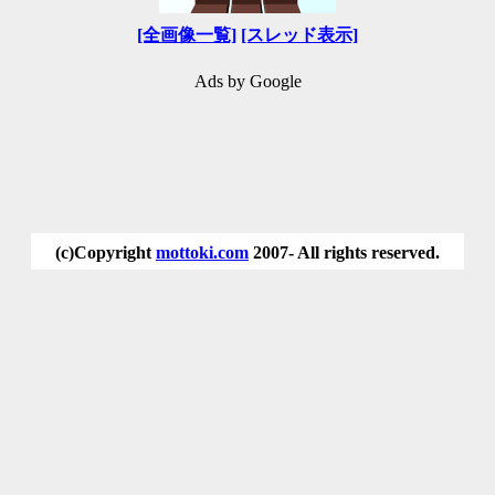
[全画像一覧]
[スレッド表示]
Ads by Google
(c)Copyright
mottoki.com
2007- All rights reserved.