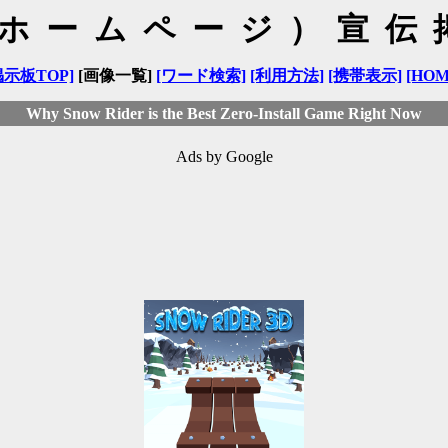
（ホームページ）宣伝
掲示板TOP]
[画像一覧]
[ワード検索]
[利用方法]
[携帯表示]
[HOM
Why Snow Rider is the Best Zero-Install Game Right Now
Ads by Google