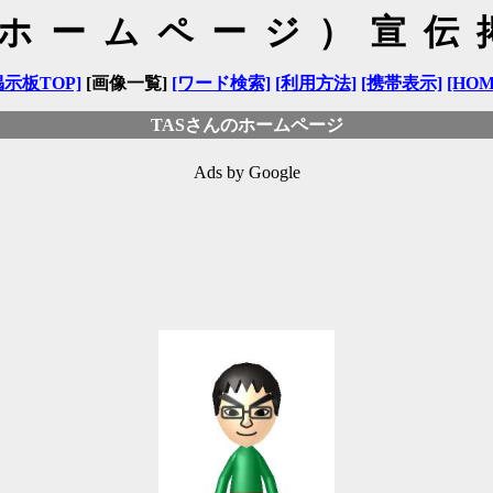
（ホームページ）宣伝
掲示板TOP]
[画像一覧]
[ワード検索]
[利用方法]
[携帯表示]
[HOM
TASさんのホームページ
Ads by Google