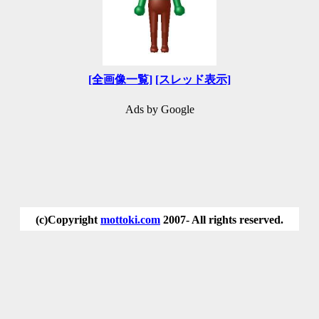
[全画像一覧]
[スレッド表示]
Ads by Google
(c)Copyright
mottoki.com
2007- All rights reserved.