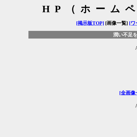
HP（ホーム
[掲示板TOP]
[画像一覧]
[ワ
潤い不足
[全画像