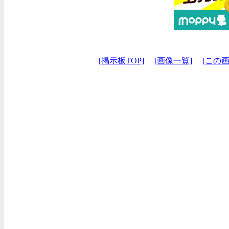
[掲示板TOP]
[画像一覧]
[この