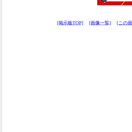
[掲示板TOP]
[画像一覧]
[この