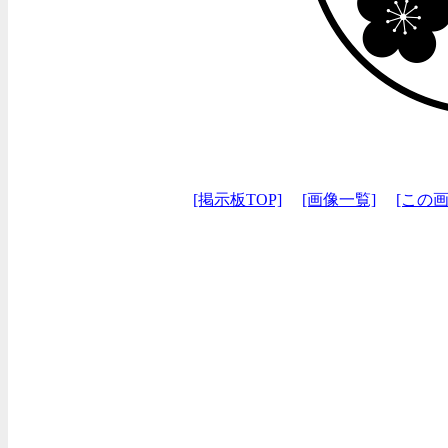
[掲示板TOP]
[画像一覧]
[この