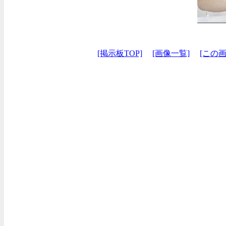
[掲示板TOP]
[画像一覧]
[この