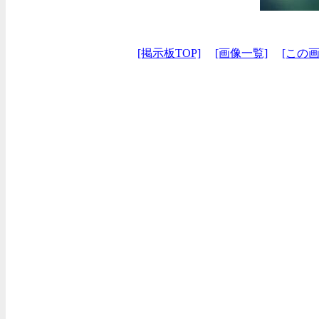
[掲示板TOP]
[画像一覧]
[この