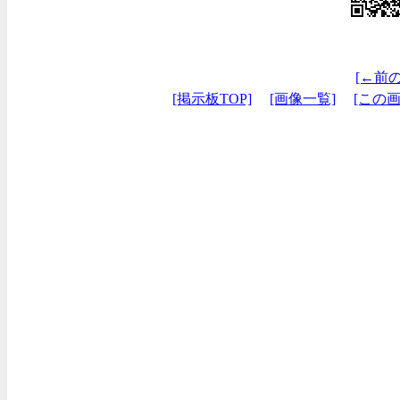
[←前
[掲示板TOP]
[画像一覧]
[この