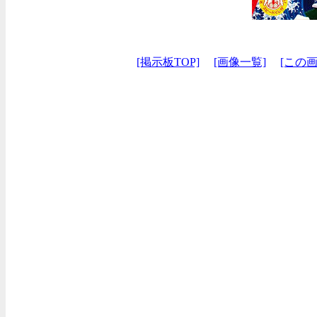
[掲示板TOP]
[画像一覧]
[この