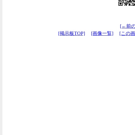
[←前
[掲示板TOP]
[画像一覧]
[この