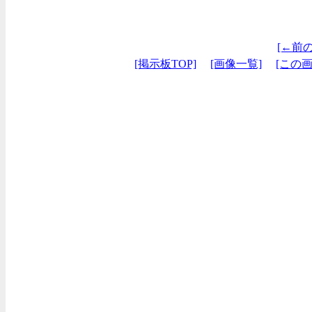
[←前
[掲示板TOP]
[画像一覧]
[この