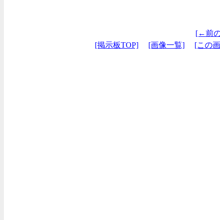
[←前
[掲示板TOP]
[画像一覧]
[この