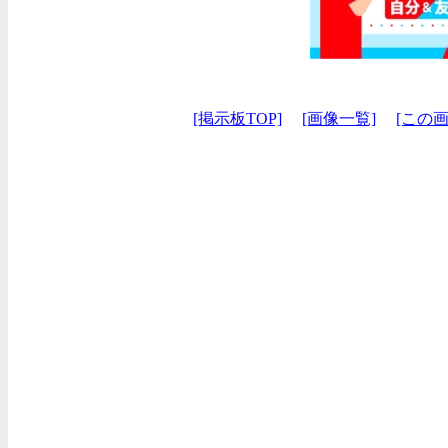
[掲示板TOP]
[画像一覧]
[この