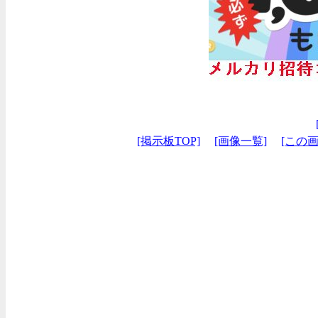
[掲示板TOP]
[画像一覧]
[この