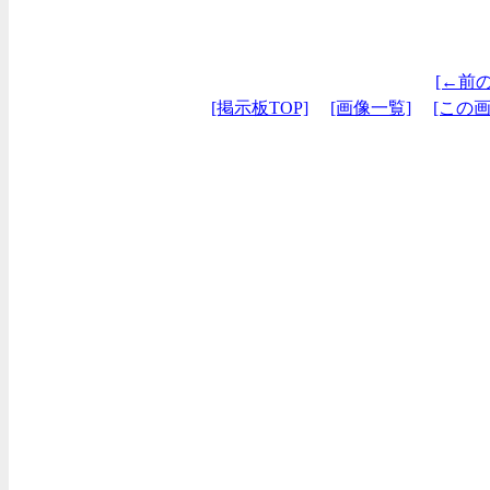
[←前
[掲示板TOP]
[画像一覧]
[この