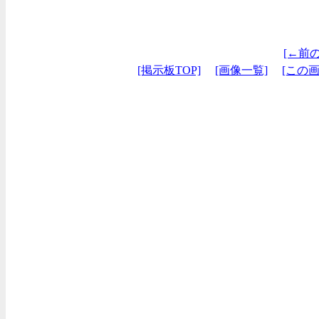
[←前
[掲示板TOP]
[画像一覧]
[この