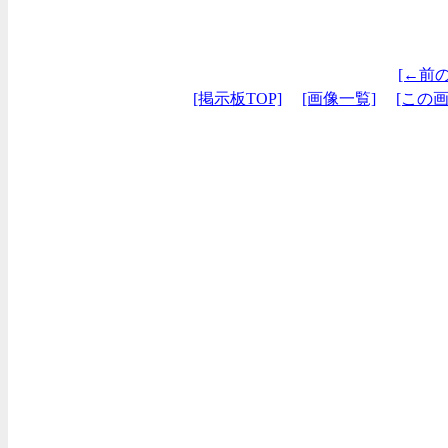
[←前
[掲示板TOP]
[画像一覧]
[この