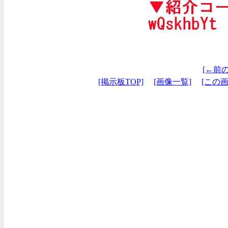
[←前
[掲示板TOP]
[画像一覧]
[この