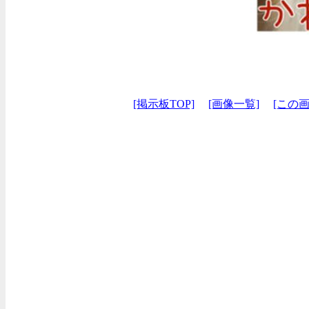
[掲示板TOP]
[画像一覧]
[この