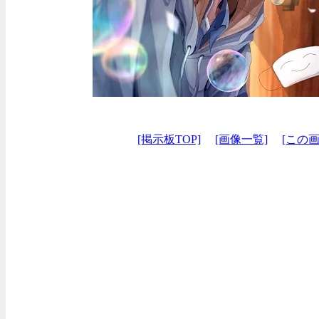
[掲示板TOP]
[画像一覧]
[この