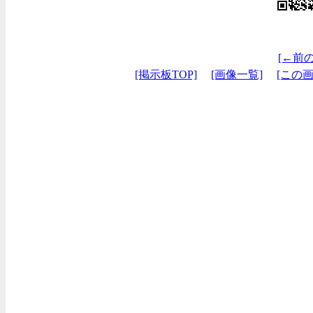
[←前
[掲示板TOP]
[画像一覧]
[この