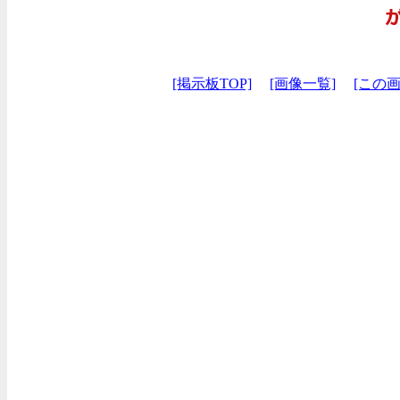
[掲示板TOP]
[画像一覧]
[この