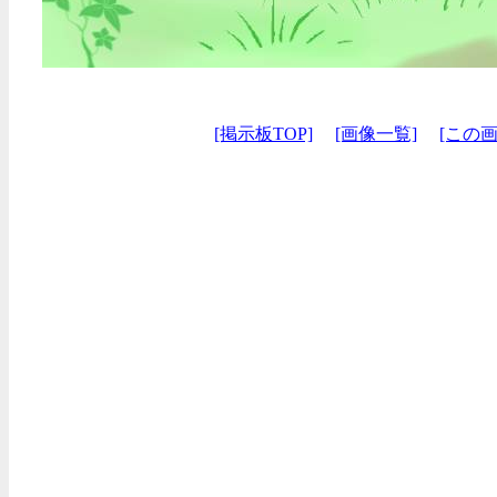
[掲示板TOP]
[画像一覧]
[この