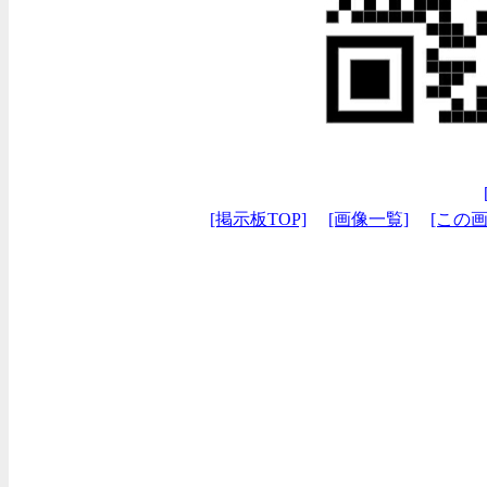
[掲示板TOP]
[画像一覧]
[この