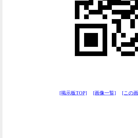
[掲示板TOP]
[画像一覧]
[この