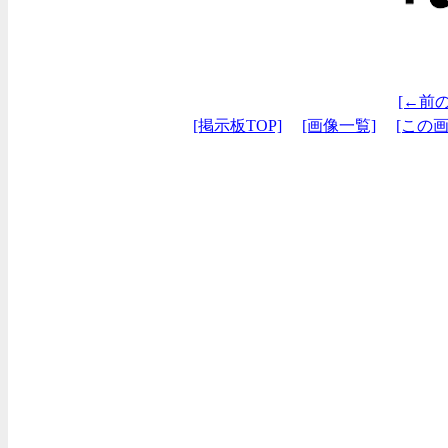
[←前
[掲示板TOP]
[画像一覧]
[この