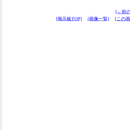
[←前
[掲示板TOP]
[画像一覧]
[この