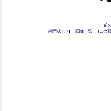
[←前
[掲示板TOP]
[画像一覧]
[この