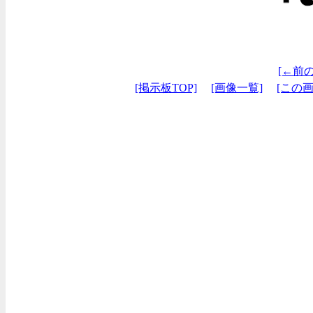
[←前
[掲示板TOP]
[画像一覧]
[この