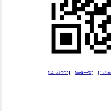
[掲示板TOP]
[画像一覧]
[この