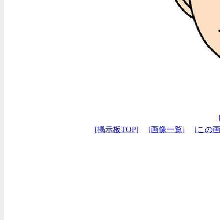
[掲示板TOP]
[画像一覧]
[この