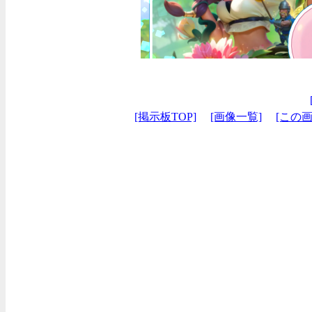
[掲示板TOP]
[画像一覧]
[この